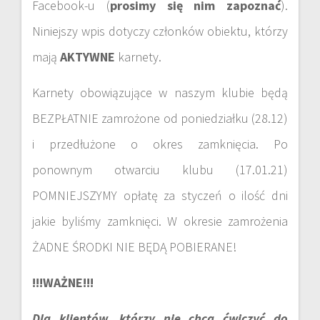
Facebook-u (
prosimy się nim zapoznać
).
Niniejszy wpis dotyczy członków obiektu, którzy
mają
AKTYWNE
karnety.
Karnety obowiązujące w naszym klubie będą
BEZPŁATNIE zamrożone od poniedziałku (28.12)
i przedłużone o okres zamknięcia. Po
ponownym otwarciu klubu (17.01.21)
POMNIEJSZYMY opłatę za styczeń o ilość dni
jakie byliśmy zamknięci. W okresie zamrożenia
ŻADNE ŚRODKI NIE BĘDĄ POBIERANE!
!!!WAŻNE!!!
Dla klientów, którzy nie chcą ćwiczyć do