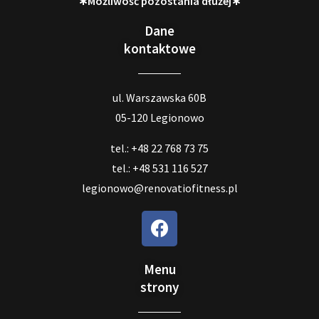
∗Możliwość pozostania dłużej∗
Dane
kontaktowe
ul. Warszawska 60B
05-120 Legionowo
tel.: +48 22 768 73 75
tel.: +48 531 116 527
legionowo@renovatiofitness.pl
Menu
strony