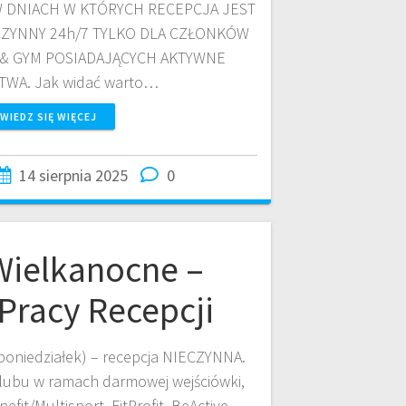
. W DNIACH W KTÓRYCH RECEPCJA JEST
CZYNNY 24h/7 TYLKO DLA CZŁONKÓW
 & GYM POSIADAJĄCYCH AKTYWNE
WA. Jak widać warto…
WIEDZ SIĘ WIĘCEJ
14 sierpnia 2025
0
Wielkanocne –
Pracy Recepcji
 i poniedziałek) – recepcja NIECZYNNA.
Klubu w ramach darmowej wejściówki,
fit/Multisport, FitProfit, BeActive,