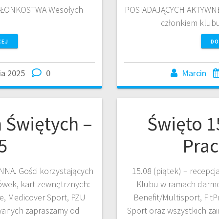
ZŁONKOSTWA Wesołych
POSIADAJĄCYCH AKTYWNE
członkiem klub
CEJ
DO
ia 2025
0
Marcin
 Świętych –
Święto 1
5
Prac
NNA. Gości korzystających
15.08 (piątek) – recepc
ówek, kart zewnętrznych:
Klubu w ramach darmow
ive, Medicover Sport, PZU
Benefit/Multisport, FitP
owanych zapraszamy od
Sport oraz wszystkich z