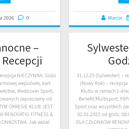
a 2026
0
Marcin
anocne –
Sylweste
 Recepcji
Godz
– recepcja NIECZYNNA. Gości
31.12.25 (Sylwester) – r
rmowej wejściówki, kart
(Nowy Rok) – recepcja
BeActive, Medicover Sport,
Klubu w ramach 1-dnio
esowanych zapraszamy od
Benefit/Multisport, FitP
W TYM OKRESIE KLUB JEST
Sport oraz wszystkich z
W RENOVATIO FITNESS &
02.01.2025 od godz. 0
ŁONKOSTWA. Jak widać
DLA CZŁONKÓW RENOVAT