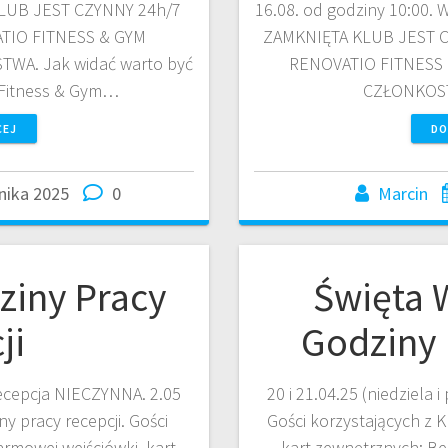
. KLUB JEST CZYNNY 24h/7
16.08. od godziny 10:00
TIO FITNESS & GYM
ZAMKNIĘTA KLUB JEST 
A. Jak widać warto być
RENOVATIO FITNESS
 Fitness & Gym…
CZŁONKOST
CEJ
DO
nika 2025
0
Marcin
ziny Pracy
Święta 
ji
Godziny 
 recepcja NIECZYNNA. 2.05
20 i 21.04.25 (niedziela
y pracy recepcji. Gości
Gości korzystających z 
rmowej wejściówki, kart
kart zewnętrznych: Bene