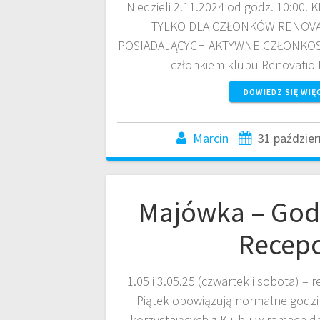
Niedzieli 2.11.2024 od godz. 10:00
TYLKO DLA CZŁONKÓW RENOVA
POSIADAJĄCYCH AKTYWNE CZŁONKOSTW
członkiem klubu Renovatio
DOWIEDZ SIĘ WIĘ
Marcin
31 paździer
Majówka – God
Recepc
1.05 i 3.05.25 (czwartek i sobota) –
Piątek obowiązują normalne godzin
korzystających z Klubu w ramach da