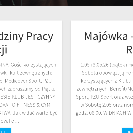
dziny Pracy
Majówka –
ji
R
NNA. Gości korzystających
1.05 i 3.05.26 (piątek i
wki, kart zewnętrznych:
Sobota obowiązują norm
ive, Medicover Sport, PZU
korzystających z Klubu
ych zapraszamy od Piątku
zewnętrznych: Benefit/Mul
KRESIE KLUB JEST CZYNNY
Sport, PZU Sport oraz ws
VATIO FITNESS & GYM
w Sobotę 2.05 oraz nor
A. Jak widać warto być
godz. 08:00. W DNIACH 
novatio…
CEJ
DO