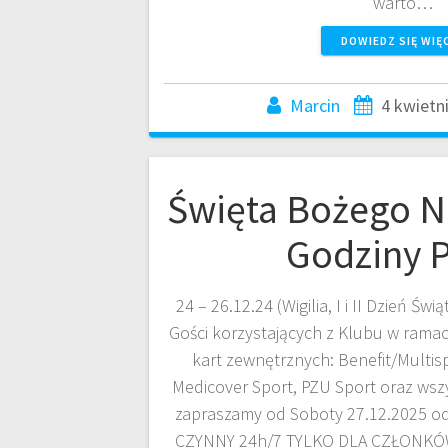
warto…
DOWIEDZ SIĘ WIĘ
Marcin
4 kwietn
Święta Bożego N
Godziny 
24 – 26.12.24 (Wigilia, I i II Dzień Ś
Gości korzystających z Klubu w rama
kart zewnętrznych: Benefit/Multispo
Medicover Sport, PZU Sport oraz wsz
zapraszamy od Soboty 27.12.2025 od
CZYNNY 24h/7 TYLKO DLA CZŁONKÓ