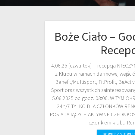
Boże Ciało – Go
Recepc
4.06.25 (czwartek) – recepcja NIECZY
z Klubu w ramach darmowej wejśció
Benefit/Multisport, FitProfit, BeAct
Sport oraz wszystkich zainteresowan
5.06.2025 od godz. 08:00. W TYM O
24h/7 TYLKO DLA CZŁONKÓW RENO
POSIADAJĄCYCH AKTYWNE CZŁONKOSTW
członkiem klubu Re
DOWIEDZ SIĘ WIĘ