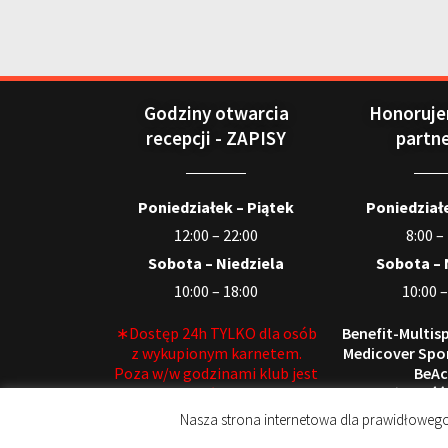
Godziny otwarcia
Honoruje
recepcji - ZAPISY
partn
Poniedziałek – Piątek
Poniedziałe
12:00 – 22:00
8:00 –
Sobota – Niedziela
Sobota – 
10:00 – 18:00
10:00 –
∗Dostęp 24h TYLKO dla osób
Benefit-Multisp
z wykupionym karnetem.
Medicover Spor
Poza w/w godzinami klub jest
BeAc
bezobsługowy∗
∗Możliwość
dłuż
Nasza strona internetowa dla prawidłowego