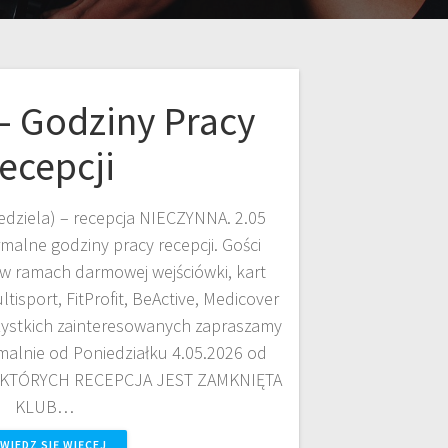
 Godziny Pracy
ecepcji
 niedziela) – recepcja NIECZYNNA. 2.05
alne godziny pracy recepcji. Gości
 w ramach darmowej wejściówki, kart
tisport, FitProfit, BeActive, Medicover
zystkich zainteresowanych zapraszamy
malnie od Poniedziałku 4.05.2026 od
W KTÓRYCH RECEPCJA JEST ZAMKNIĘTA
KLUB…
WIEDZ SIĘ WIĘCEJ