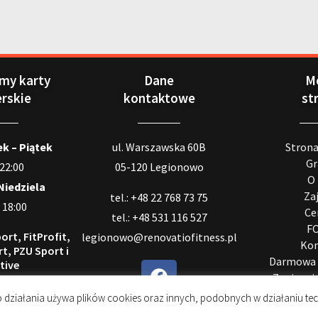
my karty
Dane
M
erskie
kontaktowe
st
k – Piątek
ul. Warszawska 60B
Stron
Gr
 22:00
05-120 Legionowo
O
Niedziela
Za
tel.: +48 22 768 73 75
 18:00
Ce
tel.: +48 531 116 527
F
ort, FitProfit,
legionowo@renovatiofitness.pl
Kon
t, PZU Sport i
Darmowa 
tive
Zapisz si
 pozostania
ej∗
 działania używa plików cookies oraz innych, podobnych w działaniu tec