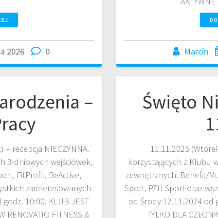
AKTYWNE
CEJ
DO
ia 2026
0
Marcin
arodzenia –
Święto N
Pracy
1
wiąt) – recepcja NIECZYNNA.
11.11.2025 (Wtore
ch 3-dniowych wejściówek,
korzystających z Klubu 
rt, FitProfit, BeActive,
zewnętrznych: Benefit/Mul
ystkich zainteresowanych
Sport, PZU Sport oraz ws
 godz. 10:00. KLUB JEST
od Środy 12.11.2024 od
W RENOVATIO FITNESS &
TYLKO DLA CZŁONK