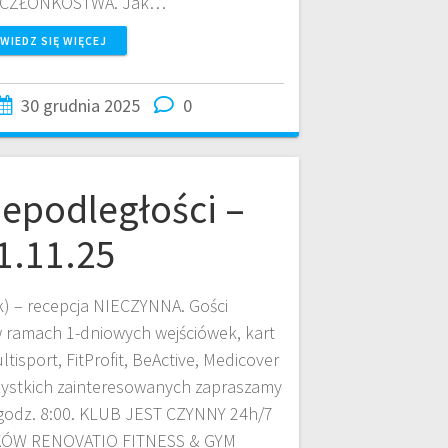
 CZŁONKOSTWA. Jak…
WIEDZ SIĘ WIĘCEJ
30 grudnia 2025
0
iepodległości –
1.11.25
k) – recepcja NIECZYNNA. Gości
w ramach 1-dniowych wejściówek, kart
tisport, FitProfit, BeActive, Medicover
zystkich zainteresowanych zapraszamy
 godz. 8:00. KLUB JEST CZYNNY 24h/7
ÓW RENOVATIO FITNESS & GYM