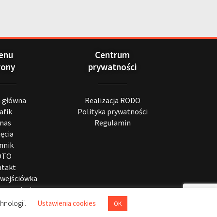
enu
Centrum
rony
prywatności
a główna
Realizacja RODO
afik
Polityka prywatności
 nas
Regulamin
jęcia
nnik
OTO
takt
wejściówka
ę na zajęcia
hnologii.
Ustawienia cookies
OK