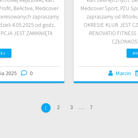
rofit, BeActive, Medicover
Medicover Sport, PZU Sp
interesowanych zapraszamy
zapraszamy od Wtorku
dzieli 4.05.2025 od godz.
OKRESIE KLUB JEST C
EPCJA JEST ZAMKNIĘTA
RENOVATIO FITNESS
CZŁONKOST
CEJ
DO
ia 2025
0
Marcin
2
3
…
7
1