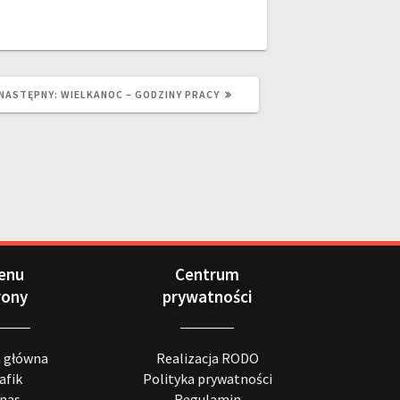
NASTĘPNY:
WIELKANOC – GODZINY PRACY
enu
Centrum
rony
prywatności
a główna
Realizacja RODO
afik
Polityka prywatności
 nas
Regulamin