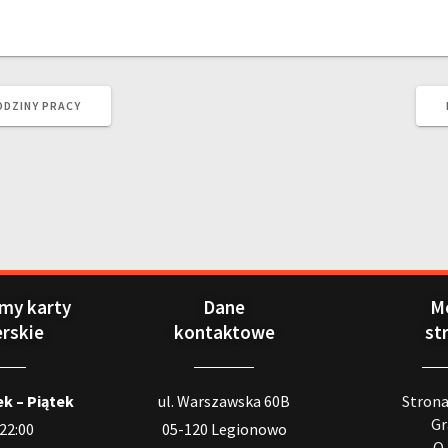
ODZINY PRACY
my karty
Dane
M
erskie
kontaktowe
st
k – Piątek
ul. Warszawska 60B
Stron
Gr
 22:00
05-120 Legionowo
O