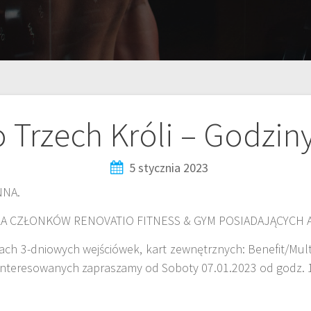
 Trzech Króli – Godzin
5 stycznia 2023
NNA.
DLA CZŁONKÓW RENOVATIO FITNESS & GYM POSIADAJĄCYCH
ch 3-dniowych wejściówek, kart zewnętrznych: Benefit/Multis
ainteresowanych zapraszamy od Soboty 07.01.2023 od godz. 