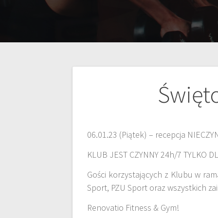
Święto
06.01.23 (Piątek) – recepcja NIECZY
KLUB JEST CZYNNY 24h/7 TYLKO 
Gości korzystających z Klubu w rama
Sport, PZU Sport oraz wszystkich z
Renovatio Fitness & Gym!