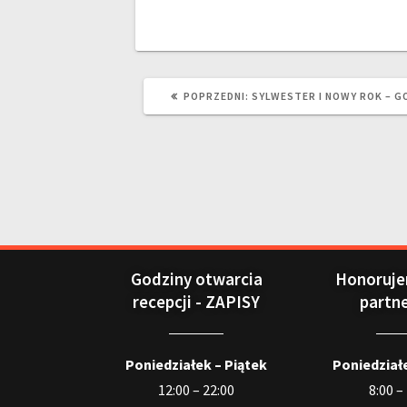
POPRZEDNI:
SYLWESTER I NOWY ROK – G
Godziny otwarcia
Honoruje
recepcji - ZAPISY
partn
Poniedziałek – Piątek
Poniedziałe
12:00 – 22:00
8:00 –