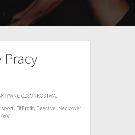
y Pracy
 AKTYWNE CZŁONKOSTWA.
port, FitProfit, BeActive, Medicover
10:00.