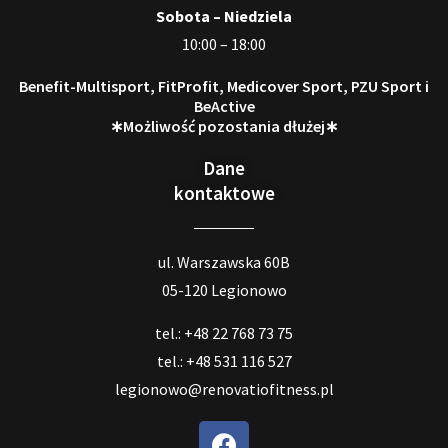
Sobota – Niedziela
10:00 – 18:00
Benefit-Multisport, FitProfit, Medicover Sport, PZU Sport i
BeActive
∗Możliwość pozostania dłużej∗
Dane
kontaktowe
ul. Warszawska 60B
05-120 Legionowo
tel.: +48 22 768 73 75
tel.: +48 531 116 527
legionowo@renovatiofitness.pl