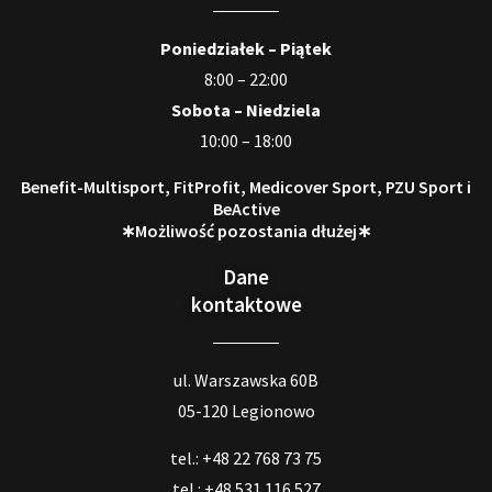
Poniedziałek – Piątek
8:00 – 22:00
Sobota – Niedziela
10:00 – 18:00
Benefit-Multisport, FitProfit, Medicover Sport, PZU Sport i
BeActive
∗Możliwość pozostania dłużej∗
Dane
kontaktowe
ul. Warszawska 60B
05-120 Legionowo
tel.: +48 22 768 73 75
tel.: +48 531 116 527