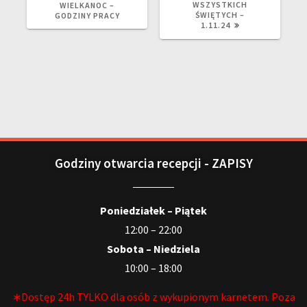
WSZYSTKICH
WIELKANOC –
ŚWIĘTYCH –
GODZINY PRACY
1.11.24
Godziny otwarcia recepcji - ZAPISY
Poniedziałek – Piątek
12:00 – 22:00
Sobota – Niedziela
10:00 – 18:00
∗Dostęp 24h TYLKO dla osób z wykupionym karnetem. Poza