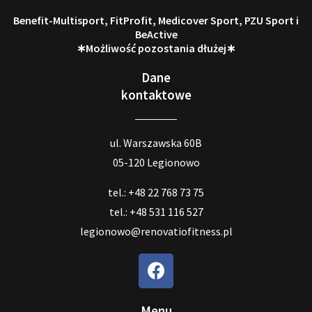
Benefit-Multisport, FitProfit, Medicover Sport, PZU Sport i
BeActive
∗Możliwość pozostania dłużej∗
Dane
kontaktowe
ul. Warszawska 60B
05-120 Legionowo
tel.: +48 22 768 73 75
tel.: +48 531 116 527
legionowo@renovatiofitness.pl
Menu