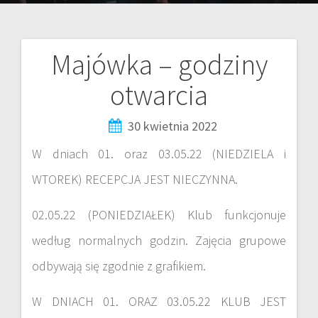
Majówka – godziny
otwarcia
30 kwietnia 2022
W dniach 01. oraz 03.05.22 (NIEDZIELA i
WTOREK) RECEPCJA JEST NIECZYNNA.
02.05.22 (PONIEDZIAŁEK) Klub funkcjonuje
według normalnych godzin. Zajęcia grupowe
odbywają się zgodnie z grafikiem.
W DNIACH 01. ORAZ 03.05.22 KLUB JEST