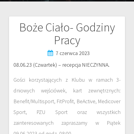
Boże Ciało- Godziny
Pracy
7 czerwca 2023
08.06.23 (Czwartek) – recepcja NIECZYNNA.
Gości korzystających z Klubu w ramach 3-
dniowych wejściówek, kart zewnętrznych:
Benefit/Multisport, FitProfit, BeActive, Medicover
Sport, PZU Sport oraz wszystkich
zainteresowanych zapraszamy w Piątek
09.06.2023 od godz. 08:00.