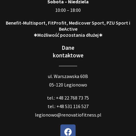
Sobota – Niedziela
10:00 – 18:00
Benefit-Multisport, FitProfit, Medicover Sport, PZU Sport i
BeActive
∗Możliwość pozostania dłużej∗
Dane
kontaktowe
ul. Warszawska 60B
05-120 Legionowo
tel.: +48 22 768 73 75
tel.: +48 531 116 527
legionowo@renovatiofitness.pl