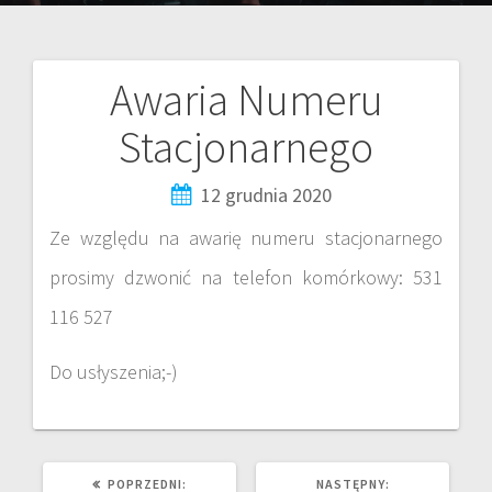
Awaria Numeru
Stacjonarnego
12 grudnia 2020
Ze względu na awarię numeru stacjonarnego
prosimy dzwonić na telefon komórkowy: 531
116 527
Do usłyszenia;-)
POPRZEDNI:
NASTĘPNY: