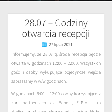
28.07 – Godziny
otwarcia recepcji
27 lipca 2021
Informujemy, że 28.07 tj. środa recepcja będzie
otwarta w godzinach 12:00 – 22:00. Wszystkich
gości i osoby wykupujące pojedyncze wejścia
zapraszamy w w/w godzinach.
W godzinach 8:00 – 12:00 osoby korzystające z
kart partnerskich jak Benefit, FitProfit lub
Medicover chcące skorzystać z usług klubu