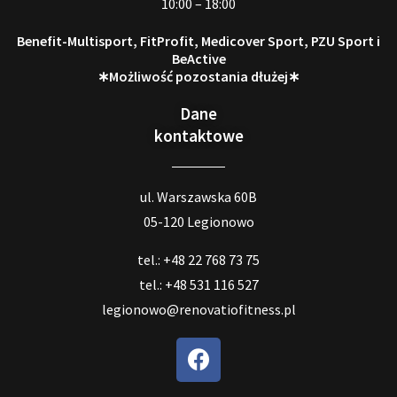
10:00 – 18:00
Benefit-Multisport, FitProfit, Medicover Sport, PZU Sport i
BeActive
∗Możliwość pozostania dłużej∗
Dane
kontaktowe
ul. Warszawska 60B
05-120 Legionowo
tel.: +48 22 768 73 75
tel.: +48 531 116 527
legionowo@renovatiofitness.pl