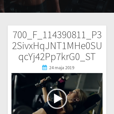
700_F_114390811_P3
2SivxHqJNT1MHe0SU
qcYj42Pp7krG0_ST
24 maja 2019
Odtwarzacz
video