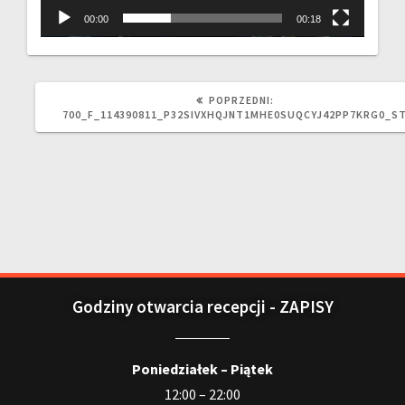
00:00
00:18
POPRZEDNI:
700_F_114390811_P32SIVXHQJNT1MHE0SUQCYJ42PP7KRG0_S
Godziny otwarcia recepcji - ZAPISY
Poniedziałek – Piątek
12:00 – 22:00