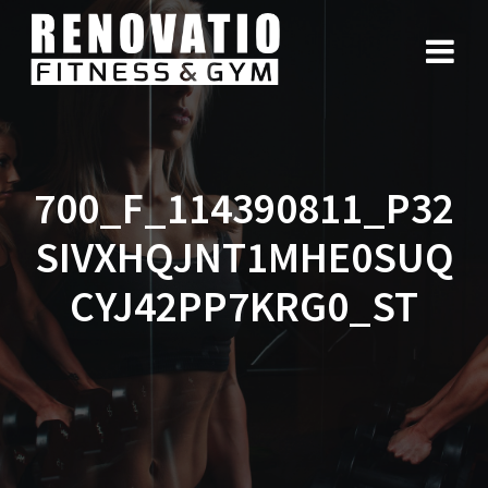
700_F_114390811_P32
SIVXHQJNT1MHE0SUQ
CYJ42PP7KRG0_ST