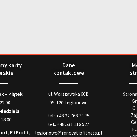
my karty
Dane
M
erskie
kontaktowe
st
k – Piątek
ul. Warszawska 60B
Stron
Gr
 22:00
05-120 Legionowo
O
Niedziela
Za
tel.: +48 22 768 73 75
 18:00
Ce
tel.: +48 531 116 527
F
ort, FitProfit,
legionowo@renovatiofitness.pl
Kon