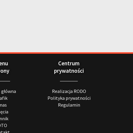
enu
Centrum
rony
prywatności
a główna
Realizacja RODO
afik
Polityka prywatności
 nas
Regulamin
jęcia
nnik
OTO
takt