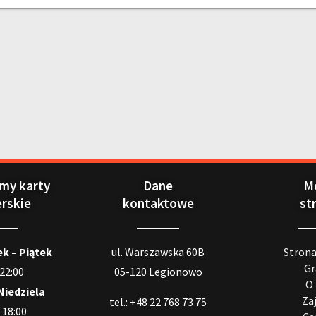
my karty
Dane
M
erskie
kontaktowe
st
k – Piątek
ul. Warszawska 60B
Stron
Gr
 22:00
05-120 Legionowo
O
Niedziela
Za
tel.: +48 22 768 73 75
 18:00