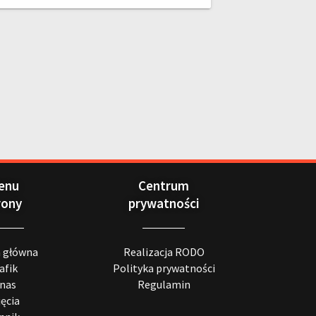
enu
Centrum
rony
prywatności
a główna
Realizacja RODO
afik
Polityka prywatności
 nas
Regulamin
jęcia