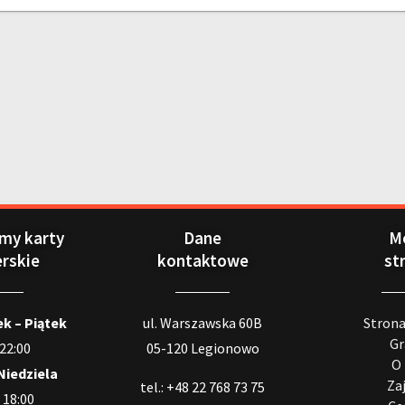
my karty
Dane
M
erskie
kontaktowe
st
k – Piątek
ul. Warszawska 60B
Stron
Gr
 22:00
05-120 Legionowo
O
Niedziela
Za
tel.: +48 22 768 73 75
 18:00