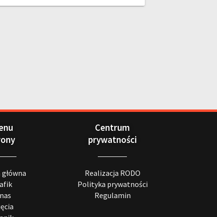
enu
Centrum
rony
prywatności
a główna
Realizacja RODO
afik
Polityka prywatności
 nas
Regulamin
jęcia