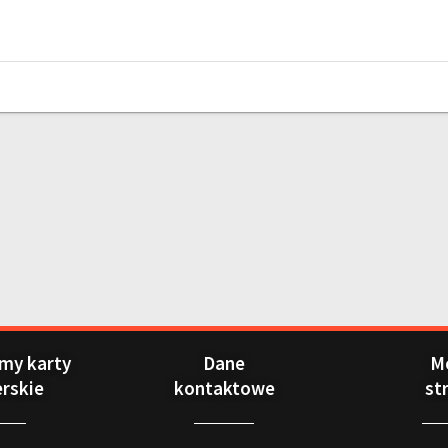
my karty
Dane
M
erskie
kontaktowe
st