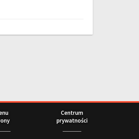
enu
Centrum
rony
prywatności