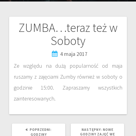
ZUMBA…teraz też w
Soboty
4 maja 2017
Ze względu na dużą popularność od maja
ruszamy z zajęciami Zumby również w soboty o
godzinie 15:00. Zapraszamy wszystkich
zainteresowanych.
POPRZEDNI:
NASTĘPNY:
NOWE
GODZINY ZAJĘĆ WE
GODZINY