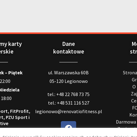
my karty
Dane
M
erskie
kontaktowe
st
k – Piątek
ul. Warszawska 60B
Stron
Gr
 22:00
05-120 Legionowo
O
Niedziela
Za
tel.: +48 22 768 73 75
 18:00
Ce
tel.: +48 531 116 527
F
ort, FitProfit,
legionowo@renovatiofitness.pl
Kon
t, PZU Sport i
Darmowa 
tive
Zapisz si
 pozostania
ej∗