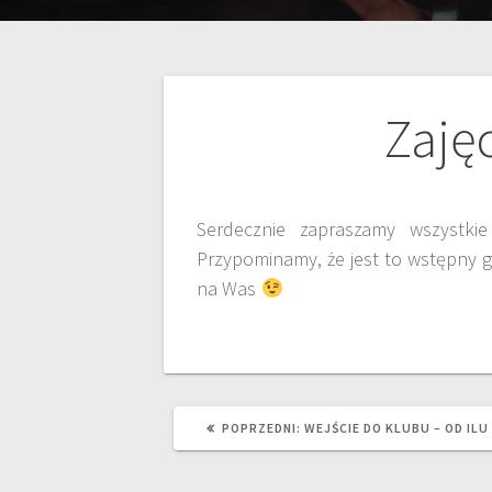
Zajęc
Serdecznie zapraszamy wszystkie
Przypominamy, że jest to wstępny g
na Was
POPRZEDNI:
WEJŚCIE DO KLUBU – OD ILU