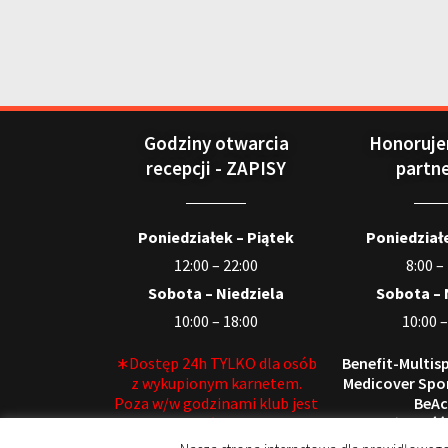
Godziny otwarcia
Honoruje
recepcji - ZAPISY
partn
Poniedziałek – Piątek
Poniedziałe
12:00 – 22:00
8:00 –
Sobota – Niedziela
Sobota – 
10:00 – 18:00
10:00 –
∗Dostęp 24h TYLKO dla osób
Benefit-Multisp
z wykupionym karnetem.
Medicover Spor
Poza w/w godzinami klub jest
BeAc
bezobsługowy∗
∗Możliwość
dłuż