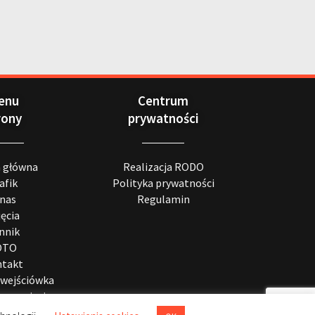
enu
Centrum
rony
prywatności
a główna
Realizacja RODO
afik
Polityka prywatności
 nas
Regulamin
jęcia
nnik
OTO
takt
wejściówka
ę na zajęcia