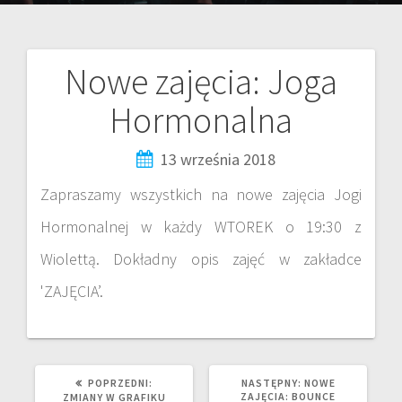
Nowe zajęcia: Joga
Hormonalna
13 września 2018
Zapraszamy wszystkich na nowe zajęcia Jogi
Hormonalnej w każdy WTOREK o 19:30 z
Wiolettą. Dokładny opis zajęć w zakładce
'ZAJĘCIA’.
POPRZEDNI:
NASTĘPNY:
NOWE
ZAJĘCIA: BOUNCE
ZMIANY W GRAFIKU