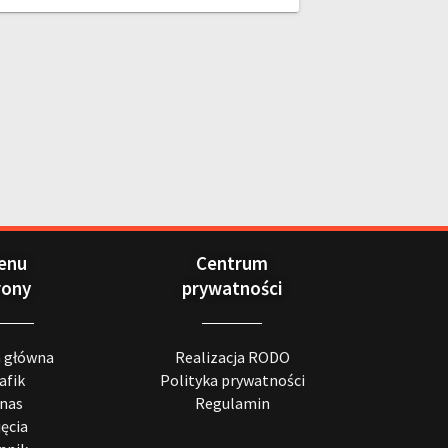
enu
Centrum
rony
prywatności
a główna
Realizacja RODO
afik
Polityka prywatności
 nas
Regulamin
jęcia