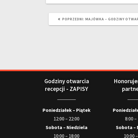
POPRZEDNI:
MAJÓWKA – GODZINY OTWAR
Godziny otwarcia
Honoruje
recepcji - ZAPISY
partn
Poniedziałek – Piątek
Poniedziałe
12:00 – 22:00
8:00 –
Sobota – Niedziela
Sobota – 
10:00 – 18:00
10:00 –