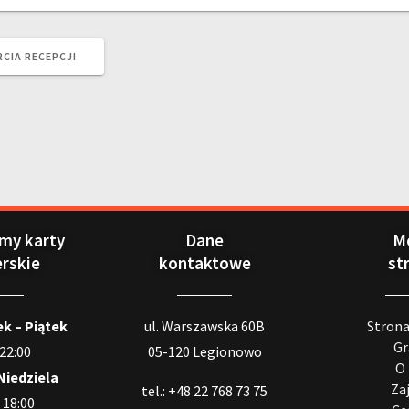
CIA RECEPCJI
my karty
Dane
M
erskie
kontaktowe
st
k – Piątek
ul. Warszawska 60B
Stron
Gr
 22:00
05-120 Legionowo
O
Niedziela
Za
tel.: +48 22 768 73 75
 18:00