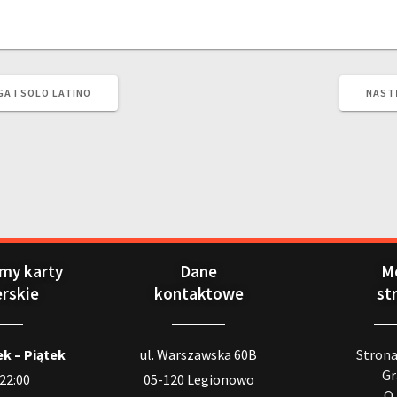
GA I SOLO LATINO
NAST
my karty
Dane
M
erskie
kontaktowe
st
k – Piątek
ul. Warszawska 60B
Stron
Gr
 22:00
05-120 Legionowo
O