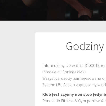
Godziny
Informujemy, że w dniu 31.03.18 re
(Niedziela i Poniedziałek).
Wszystkie osoby zainteresowane oraz
System i Be Active) zapraszamy w o
Klub jest czynny non stop jedyn
Renovatio Fitness & Gym ponieważ 