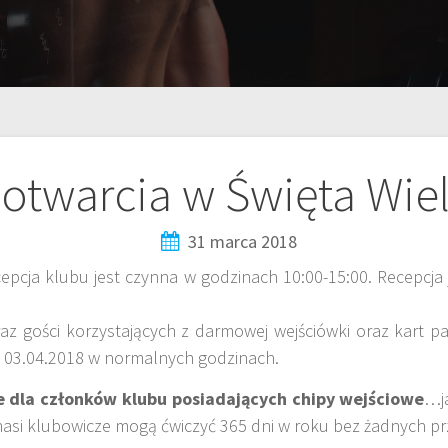
 otwarcia w Święta Wie
31 marca 2018
cepcja klubu jest czynna w godzinach 10:00-15:00. Recepcja 
 gości korzystających z darmowej wejściówki oraz kart part
d 03.04.2018 w normalnych godzinach.
ie dla członków klubu posiadających chipy wejściowe
…j
nasi klubowicze mogą ćwiczyć 365 dni w roku bez żadnych p