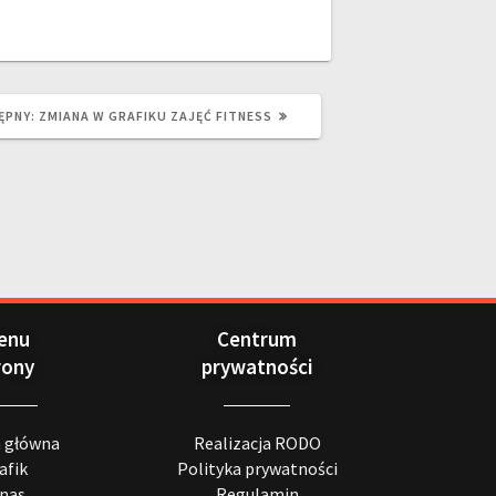
ĘPNY:
ZMIANA W GRAFIKU ZAJĘĆ FITNESS
enu
Centrum
rony
prywatności
a główna
Realizacja RODO
afik
Polityka prywatności
 nas
Regulamin